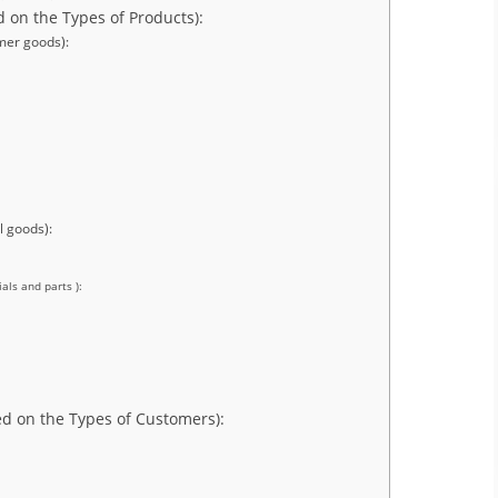
ased on the Types of Products):
sumer goods):
al goods):
erials and parts ):
 Based on the Types of Customers):