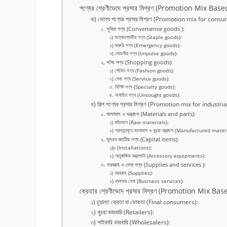
পণ্যের শ্রেণীভেদে প্রসার মিশ্রণ (Promotion Mix B
ক) ভোগ্য পণ্যের প্রসার মিশ্রণ (Promotion mix for con
১. সুবিধা পণ্য (Convenience goods ):
১) অত্যাবশ্যকীয় পণ্য (Staple goods):
২) জরুরি পণ্য (Emergency goods):
৩) লোভনীয় পণ্য (Impulse goods):
২. শপিং পণ্য (Shopping goods):
১) শৌখিন পণ্য (Fashion goods):
২) সেবা পণ্য (Service goods):
৩. বিশিষ্ট পণ্য (Specialty goods):
৪. অযাচিত পণ্য (Unsought goods):
খ) শিল্প পণ্যের প্রসার মিশ্রণ (Promotion mix for industri
১. মালামাল ও যন্ত্রাংশ (Materials and parts):
১) কাঁচামাল (Raw materials):
২) প্রস্তুতকৃত মালামাল ও খুচরা যন্ত্রাংশ (Manufactured mat
২. মূলধন জাতীয় পণ্য (Capital items):
১)v (Installations):
২) আনুষাঙ্গিক যন্ত্রপাতি (Accessory equipments):
৩. সরবরাহ ও সেবা পণ্য (Supplies and services ):
১) সরবরাহ (Supplies):
২) ব্যবসায় সেবা (Business services):
ক্রেতার শ্রেণীভেদে প্রসার মিশ্রণ (Promotion Mix
১) চুড়ান্ত ক্রেতা বা ভোক্তা (Final consumers):
২) খুচরা কারবারি (Retailers):
৩) পাইকারি কারবারি (Wholesalers):